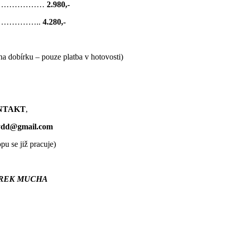
…………………
2.980,-
………………..
4.280,-
a dobírku – pouze platba v hotovosti)
NTAKT
,
ydd@gmail.com
u se již pracuje)
AREK MUCHA