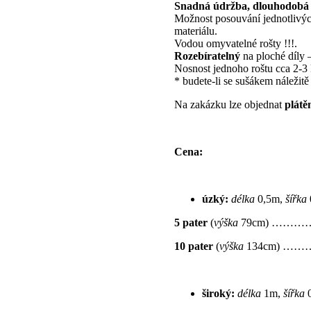
Snadná údržba, dlouhodobá ži
Možnost posouvání jednotlivých
materiálu.
Vodou omyvatelné rošty !!!.
Rozebíratelný
na ploché díly 
Nosnost jednoho roštu cca 2-3 
* budete-li se sušákem náležitě
Na zakázku lze objednat
plátěn
Cena:
úzký:
délka
0,5m,
šířka
5 pater
(
výška
79cm) ……
10 pater
(
výška
134cm) …
široký:
délka
1m,
šířka
0