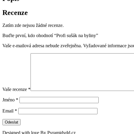
Recenze
Zatím zde nejsou žádné recenze.
Buďte první, kdo ohodnotí “Profi sušák na byliny”
Vaše e-mailová adresa nebude zveřejněna.
Vyžadované informace js
Vaše recenze
*
Jméno
*
Email
*
Designed with love By Pyramidydd.cz