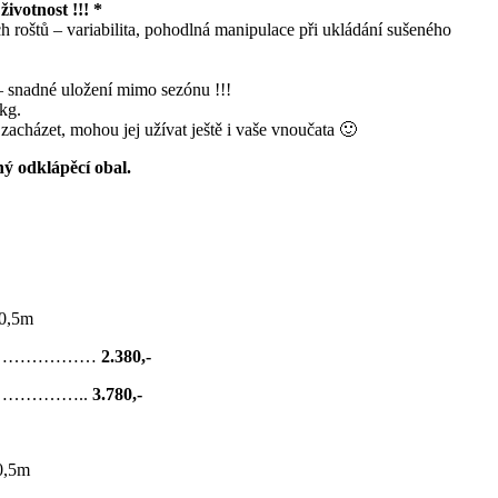
votnost !!! *
 roštů – variabilita, pohodlná manipulace při ukládání sušeného
– snadné uložení mimo sezónu !!!
kg.
 zacházet, mohou jej užívat ještě i vaše vnoučata 🙂
ý odklápěcí obal.
0,5m
…………………
2.380,-
………………..
3.780,-
,5m