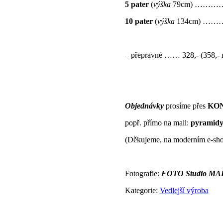
5 pater
(
výška
79cm) ……
10 pater
(
výška
134cm) …
– přepravné …… 328,- (358,- n
Objednávky
prosíme přes
KO
popř. přímo na mail:
pyramid
(Děkujeme, na moderním e-shop
Fotografie:
FOTO Studio M
Kategorie:
Vedlejší výroba